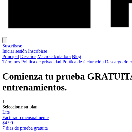
Suscríbase
Iniciar sesión
Inscribirse
Principal
Desafíos
Macrocalculadora
Blog
Términos
Política de privacidad
Política de facturación
Descargo de r
Comienza tu prueba GRATUITA de
entrenamientos.
1
Seleccione su
plan
Lite
Facturado mensualmente
$4.99
7 días de prueba gratuita