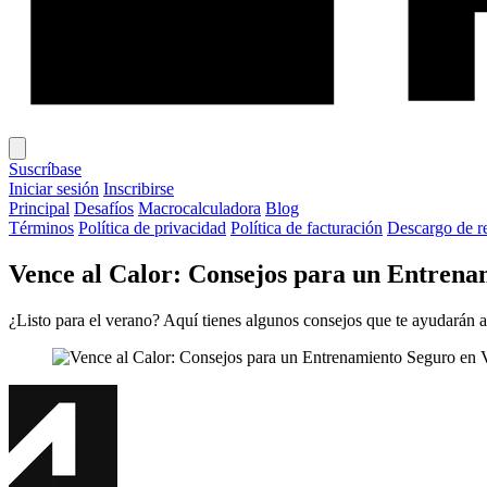
Suscríbase
Iniciar sesión
Inscribirse
Principal
Desafíos
Macrocalculadora
Blog
Términos
Política de privacidad
Política de facturación
Descargo de r
Vence al Calor: Consejos para un Entrena
¿Listo para el verano? Aquí tienes algunos consejos que te ayudarán a