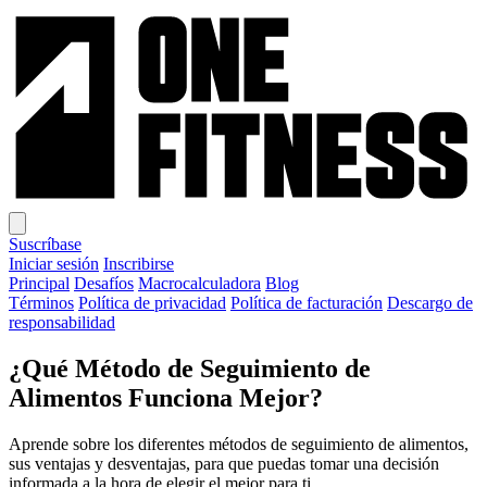
Suscríbase
Iniciar sesión
Inscribirse
Principal
Desafíos
Macrocalculadora
Blog
Términos
Política de privacidad
Política de facturación
Descargo de
responsabilidad
¿Qué Método de Seguimiento de
Alimentos Funciona Mejor?
Aprende sobre los diferentes métodos de seguimiento de alimentos,
sus ventajas y desventajas, para que puedas tomar una decisión
informada a la hora de elegir el mejor para ti.